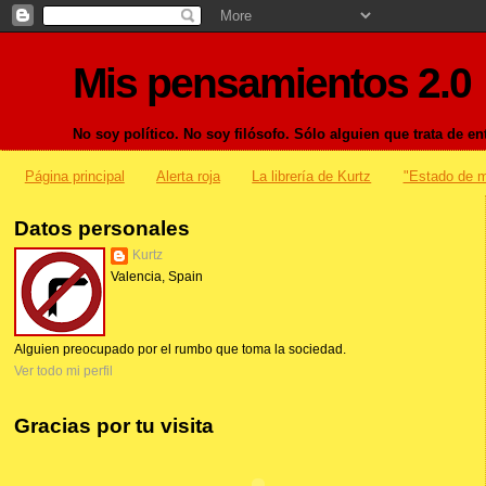
Mis pensamientos 2.0
No soy político. No soy filósofo. Sólo alguien que trata de 
Página principal
Alerta roja
La librería de Kurtz
"Estado de m
Datos personales
Kurtz
Valencia, Spain
Alguien preocupado por el rumbo que toma la sociedad.
Ver todo mi perfil
Gracias por tu visita