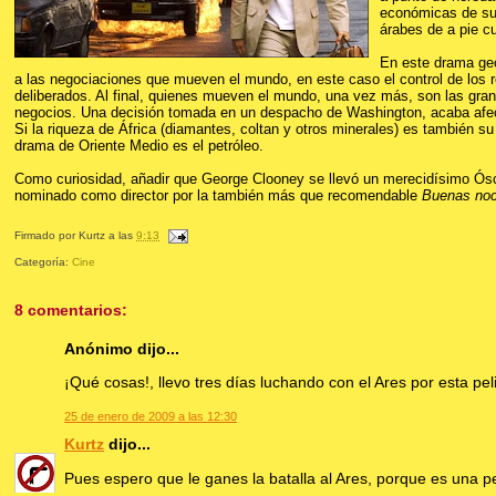
económicas de su
árabes de a pie cu
En este drama ge
a las negociaciones que mueven el mundo, en este caso el control de los r
deliberados. Al final, quienes mueven el mundo, una vez más, son las gr
negocios. Una decisión tomada en un despacho de Washington, acaba afec
Si la riqueza de África (diamantes, coltan y otros minerales) es también s
drama de Oriente Medio es el petróleo.
Como curiosidad, añadir que George Clooney se llevó un merecidísimo Ósc
nominado como director por la también más que recomendable
Buenas noc
Firmado por
Kurtz
a las
9:13
Categoría:
Cine
8 comentarios:
Anónimo dijo...
¡Qué cosas!, llevo tres días luchando con el Ares por esta peli
25 de enero de 2009 a las 12:30
Kurtz
dijo...
Pues espero que le ganes la batalla al Ares, porque es una p