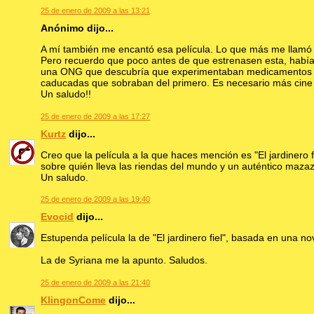
25 de enero de 2009 a las 13:21
Anónimo dijo...
A mí también me encantó esa película. Lo que más me llamó la
Pero recuerdo que poco antes de que estrenasen esta, había
una ONG que descubría que experimentaban medicamentos co
caducadas que sobraban del primero. Es necesario más cine
Un saludo!!
25 de enero de 2009 a las 17:27
Kurtz
dijo...
Creo que la película a la que haces mención es "El jardinero f
sobre quién lleva las riendas del mundo y un auténtico mazazo
Un saludo.
25 de enero de 2009 a las 19:40
Evocid
dijo...
Estupenda película la de "El jardinero fiel", basada en una 
La de Syriana me la apunto. Saludos.
25 de enero de 2009 a las 21:40
KlingonCome
dijo...