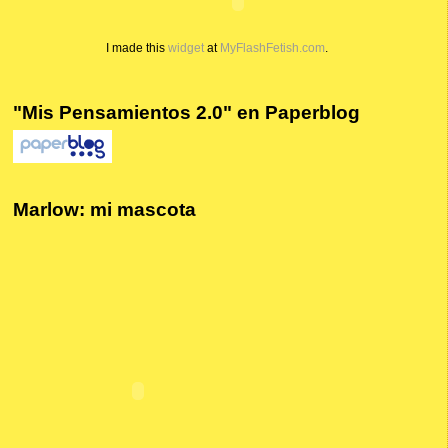
I made this
widget
at
MyFlashFetish.com
.
"Mis Pensamientos 2.0" en Paperblog
Marlow: mi mascota