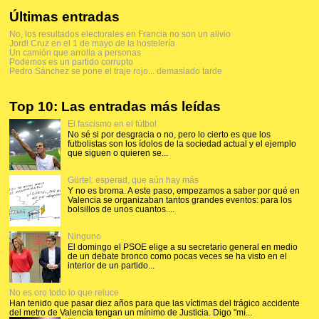
Últimas entradas
No, los resultados electorales en Francia no son un alivio
Jordi Cruz en el 1 de mayo de la hostelería
Un camión que arrolla a personas
Podemos es un partido corrupto
Pedro Sánchez se pone el traje rojo... demasiado tarde
Top 10: Las entradas más leídas
El fascismo en el fútbol
No sé si por desgracia o no, pero lo cierto es que los
futbolistas son los ídolos de la sociedad actual y el ejemplo
que siguen o quieren se...
Gürtel: esperad, que aún hay más
Y no es broma. A este paso, empezamos a saber por qué en
Valencia se organizaban tantos grandes eventos: para los
bolsillos de unos cuantos....
Ninguno
El domingo el PSOE elige a su secretario general en medio
de un debate bronco como pocas veces se ha visto en el
interior de un partido...
No es oro todo lo que reluce
Han tenido que pasar diez años para que las víctimas del trágico accidente
del metro de Valencia tengan un mínimo de Justicia. Digo "mí...