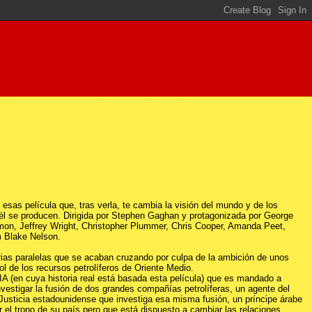
esas película que, tras verla, te cambia la visión del mundo y de los
 él se producen. Dirigida por Stephen Gaghan y protagonizada por George
on, Jeffrey Wright, Christopher Plummer, Chris Cooper, Amanda Peet,
m Blake Nelson.
orias paralelas que se acaban cruzando por culpa de la ambición de unos
ol de los recursos petrolíferos de Oriente Medio.
IA (en cuya historia real está basada esta película) que es mandado a
nvestigar la fusión de dos grandes compañías petrolíferas, un agente del
usticia estadounidense que investiga esa misma fusión, un príncipe árabe
r el trono de su país pero que está dispuesto a cambiar las relaciones