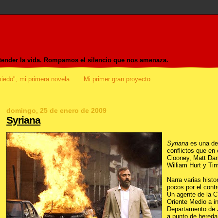
entender la vida. Rompamos el silencio que nos amenaza.
iedo", mi primera novela
Mi primer gran proyecto
domingo, 25 de enero de 2009
Syriana
Syriana
es una de 
conflictos que en
Clooney, Matt Dam
William Hurt y Ti
Narra varias hist
pocos por el contr
Un agente de la C
Oriente Medio a i
Departamento de J
a punto de hereda