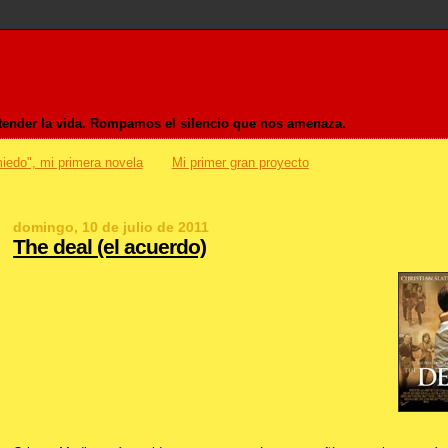
entender la vida. Rompamos el silencio que nos amenaza.
iedo", mi primera novela
Mi primer gran proyecto
domingo, 10 de julio de 2011
The deal (el acuerdo)