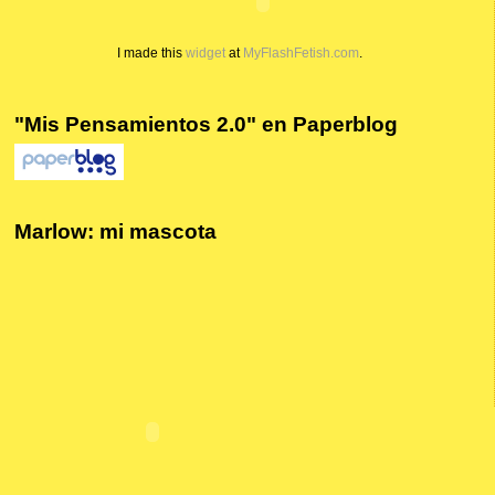
I made this
widget
at
MyFlashFetish.com
.
"Mis Pensamientos 2.0" en Paperblog
Marlow: mi mascota