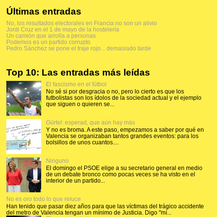
Últimas entradas
No, los resultados electorales en Francia no son un alivio
Jordi Cruz en el 1 de mayo de la hostelería
Un camión que arrolla a personas
Podemos es un partido corrupto
Pedro Sánchez se pone el traje rojo... demasiado tarde
Top 10: Las entradas más leídas
El fascismo en el fútbol
No sé si por desgracia o no, pero lo cierto es que los
futbolistas son los ídolos de la sociedad actual y el ejemplo
que siguen o quieren se...
Gürtel: esperad, que aún hay más
Y no es broma. A este paso, empezamos a saber por qué en
Valencia se organizaban tantos grandes eventos: para los
bolsillos de unos cuantos....
Ninguno
El domingo el PSOE elige a su secretario general en medio
de un debate bronco como pocas veces se ha visto en el
interior de un partido...
No es oro todo lo que reluce
Han tenido que pasar diez años para que las víctimas del trágico accidente
del metro de Valencia tengan un mínimo de Justicia. Digo "mí...