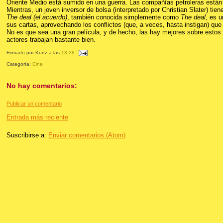
Oriente Medio está sumido en una guerra. Las compañías petroleras están 
Mientras, un joven inversor de bolsa (interpretado por Christian Slater) t
The deal (el acuerdo)
, también conocida simplemente como
The deal,
es u
sus cartas, aprovechando los conflictos (que, a veces, hasta instigan) qu
No es que sea una gran película, y de hecho, las hay mejores sobre estos t
actores trabajan bastante bien.
Firmado por
Kurtz
a las
13:28
Categoría:
Cine
No hay comentarios:
Publicar un comentario
Entrada más reciente
Suscribirse a:
Enviar comentarios (Atom)