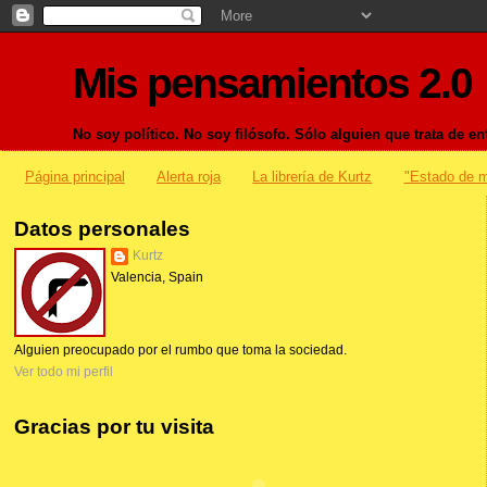
Mis pensamientos 2.0
No soy político. No soy filósofo. Sólo alguien que trata de 
Página principal
Alerta roja
La librería de Kurtz
"Estado de m
Datos personales
Kurtz
Valencia, Spain
Alguien preocupado por el rumbo que toma la sociedad.
Ver todo mi perfil
Gracias por tu visita